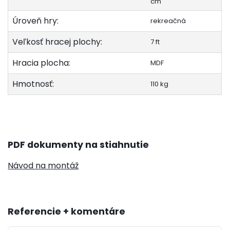
cm
Úroveň hry:
rekreačná
Veľkosť hracej plochy:
7 ft
Hracia plocha:
MDF
Hmotnosť:
110 kg
PDF dokumenty na stiahnutie
Návod na montáž
Referencie + komentáre