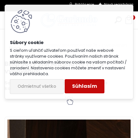
Prihlásenie
Nová registrácia
0
Biliardový stôl Arizona HG 7ft - s vybavením
Úvod
S cieľom uľahčiť užívateľom používať naše webové
stránky využívame cookies. Používaním našich stránok
súhlasíte s ukladaním súborov cookie na vašom počítači /
Biliardový stôl Arizona HG 7ft - s
zariadení. Nastavenia cookies môžete zmeniť v nastavení
vybavením
vášho prehliadača.
Samospádový systém vracania gulí. V cene
Súhlasím
Odmietnuť všetko
kompletné príslušenstvo