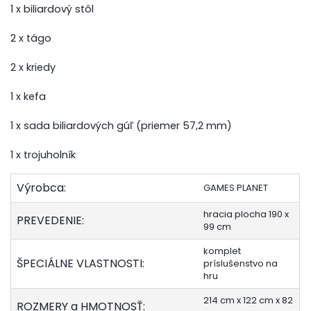
1 x biliardový stôl
2 x tágo
2 x kriedy
1 x kefa
1 x sada biliardových gúľ (priemer 57,2 mm)
1 x trojuholník
Výrobca:
GAMES PLANET
hracia plocha 190 x
PREVEDENIE:
99 cm
komplet
ŠPECIÁLNE VLASTNOSTI:
príslušenstvo na
hru
214 cm x 122 cm x 82
ROZMERY a HMOTNOSŤ: