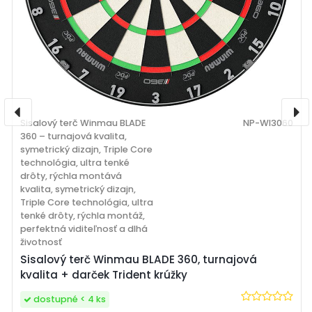
Sisalový terč Winmau BLADE
NP-WI3060
360 – turnajová kvalita,
symetrický dizajn, Triple Core
technológia, ultra tenké
drôty, rýchla montává
kvalita, symetrický dizajn,
Triple Core technológia, ultra
tenké drôty, rýchla montáž,
perfektná viditeľnosť a dlhá
životnosť
Sisalový terč Winmau BLADE 360, turnajová
kvalita + darček Trident krúžky
dostupné < 4 ks