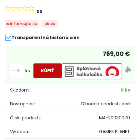
0x
informujte sa
akcie
Transparentná história cien
769,00 €
-
+
ks
Skladom:
0 ks
Dostupnosť:
Dlhodobo nedostupné
Číslo produktu:
MA-20030070
Výrobca:
GAMES PLANET