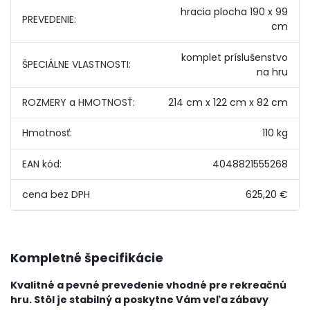
hracia plocha 190 x 99
PREVEDENIE:
cm
komplet príslušenstvo
ŠPECIÁLNE VLASTNOSTI:
na hru
ROZMERY a HMOTNOSŤ:
214 cm x 122 cm x 82 cm
Hmotnosť:
110 kg
EAN kód:
4048821555268
625,20 €
Kompletné špecifikácie
Kvalitné a pevné prevedenie vhodné pre rekreačnú
hru. Stôl je stabilný a poskytne Vám veľa zábavy