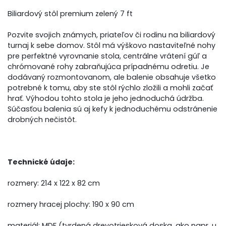
Biliardový stôl premium zelený 7 ft
Pozvite svojich známych, priateľov či rodinu na biliardový
turnaj k sebe domov. Stôl má výškovo nastaviteľné nohy
pre perfektné vyrovnanie stola, centrálne vrátení gúľ a
chrómované rohy zabraňujúca prípadnému odretiu. Je
dodávaný rozmontovanom, ale balenie obsahuje všetko
potrebné k tomu, aby ste stôl rýchlo zložili a mohli začať
hrať. Výhodou tohto stola je jeho jednoduchá údržba.
Súčasťou balenia sú aj kefy k jednoduchému odstránenie
drobných nečistôt.
Technické údaje:
rozmery: 214 x 122 x 82 cm
rozmery hracej plochy: 190 x 90 cm
materiál: MDF (tvrdená drevotriesková doska, ako napr. u