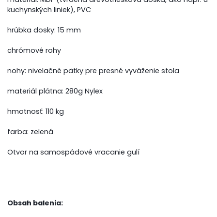
kuchynských liniek), PVC
hrúbka dosky: 15 mm
chrómové rohy
nohy: nivelačné pätky pre presné vyváženie stola
materiál plátna: 280g Nylex
hmotnosť: 110 kg
farba: zelená
Otvor na samospádové vracanie gulí
Obsah balenia: