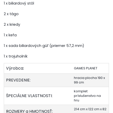
1 x biliardový stôl
2 x tágo
2 x kriedy
1 x kefa
1 x sada biliardových gúľ (priemer 57,2 mm)
1 x trojuholník
Výrobca:
GAMES PLANET
hracia plocha 190 x
PREVEDENIE:
99 cm
komplet
ŠPECIÁLNE VLASTNOSTI:
príslušenstvo na
hru
214 cm x 122 cm x 82
ROZMERY a HMOTNOSŤ: