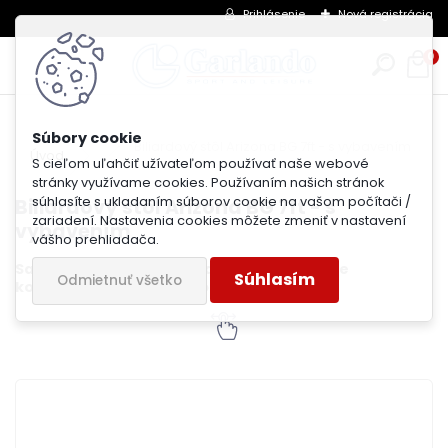
Prihlásenie
Nová registrácia
0
Biliardový stôl Arizona BG 7ft - s vybavením
Úvod
S cieľom uľahčiť užívateľom používať naše webové
stránky využívame cookies. Používaním našich stránok
súhlasíte s ukladaním súborov cookie na vašom počítači /
Biliardový stôl Arizona BG 7ft - s
zariadení. Nastavenia cookies môžete zmeniť v nastavení
vybavením
vášho prehliadača.
Samospádový systém vracania gulí. V cene
Súhlasím
Odmietnuť všetko
kompletné príslušenstvo