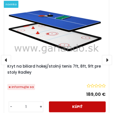
novinka
Kryt na biliard hokej/stolný tenis 7ft, 8ft, 9ft pre
stoly Radley
informujte sa
189,00 €
-
+