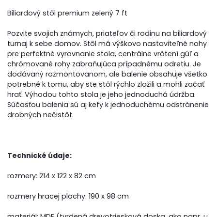
Biliardový stôl premium zelený 7 ft
Pozvite svojich známych, priateľov či rodinu na biliardový
turnaj k sebe domov. Stôl má výškovo nastaviteľné nohy
pre perfektné vyrovnanie stola, centrálne vrátení gúľ a
chrómované rohy zabraňujúca prípadnému odretiu. Je
dodávaný rozmontovanom, ale balenie obsahuje všetko
potrebné k tomu, aby ste stôl rýchlo zložili a mohli začať
hrať. Výhodou tohto stola je jeho jednoduchá údržba.
Súčasťou balenia sú aj kefy k jednoduchému odstránenie
drobných nečistôt.
Technické údaje:
rozmery: 214 x 122 x 82 cm
rozmery hracej plochy: 190 x 98 cm
materiál: MDF (tvrdená drevotriesková doska, ako napr. u