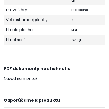
cm
Úroveň hry:
rekreačná
Veľkosť hracej plochy:
7 ft
Hracia plocha:
MDF
Hmotnosť:
102 kg
PDF dokumenty na stiahnutie
Návod na montáž
Odporúčame k produktu