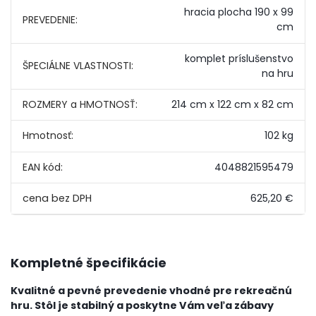
hracia plocha 190 x 99
PREVEDENIE:
cm
komplet príslušenstvo
ŠPECIÁLNE VLASTNOSTI:
na hru
ROZMERY a HMOTNOSŤ:
214 cm x 122 cm x 82 cm
Hmotnosť:
102 kg
EAN kód:
4048821595479
625,20 €
Kompletné špecifikácie
Kvalitné a pevné prevedenie vhodné pre rekreačnú
hru. Stôl je stabilný a poskytne Vám veľa zábavy