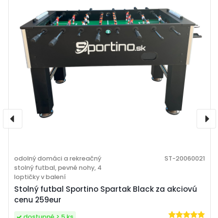
odolný domáci a rekreačný
ST-20060021
stolný futbal, pevné nohy, 4
loptičky v balení
Stolný futbal Sportino Spartak Black za akciovú
cenu 259eur
dostupné > 5 ks