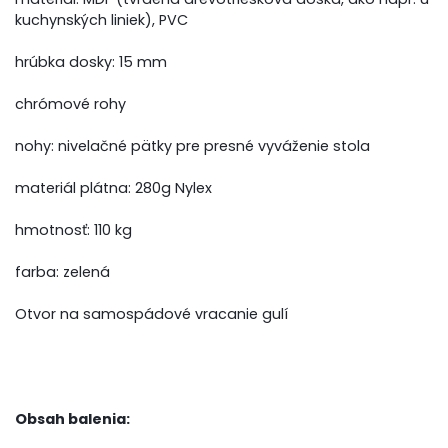
kuchynských liniek), PVC
hrúbka dosky: 15 mm
chrómové rohy
nohy: nivelačné pätky pre presné vyváženie stola
materiál plátna: 280g Nylex
hmotnosť: 110 kg
farba: zelená
Otvor na samospádové vracanie gulí
Obsah balenia: