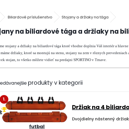
Biliardové príslušenstvo
Stojany a držiaky na tága
jany na biliardové tága a držiaky na bi
e stojany a držiaky na biliardové tága ktoré vhodne doplnia Váš interiér a hlavne 
máme držiaky, ktoré sa montujú na stenu, stojany na zem v rôznych prevedeniach 
ek stojan, to všetko môžete vidieť na predajni SPORTINO v Trnave.
redávanejšie
1.
tbal
Turnajový
stolný
futbal