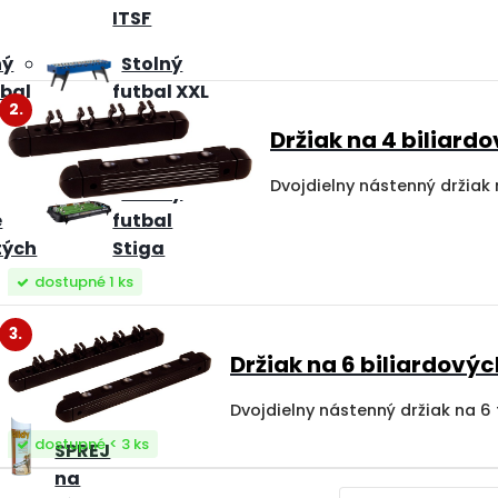
ITSF
ný
Stolný
tbal
futbal XXL
2.
pre 8
Držiak na 4 biliard
hráčov
Dvojdielny nástenný držiak 
Stolný
e
futbal
tých
Stiga
dostupné 1 ks
3.
Držiak na 6 biliardovýc
dostupné < 3 ks
SPREJ
na