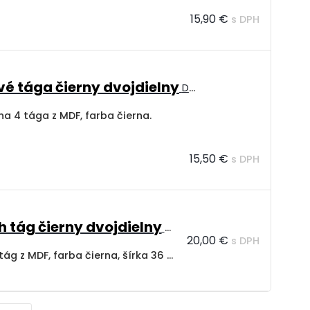
15,90 €
s DPH
ové tága čierny dvojdielny
Dvojdielny nástenný držiak na tága z MDF, šírka 36 cm.
na 4 tága z MDF, farba čierna.
15,50 €
s DPH
h tág čierny dvojdielny
Dvojdielny nástenný držiak na
20,00 €
s DPH
Dvojdielny nástenný držiak na 6 tág z MDF, farba čierna, šírka 36 cm.