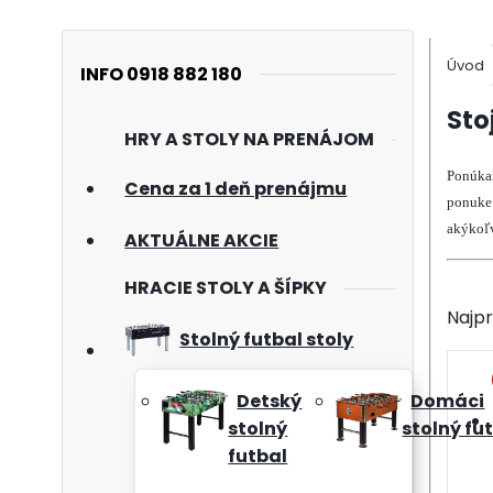
Úvod
INFO 0918 882 180
Sto
HRY A STOLY NA PRENÁJOM
Ponúkam
Cena za 1 deň prenájmu
ponuke 
akýkoľv
AKTUÁLNE AKCIE
HRACIE STOLY A ŠÍPKY
Najp
Stolný futbal stoly
Detský
Domáci
stolný
stolný fu
futbal