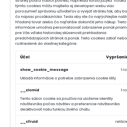
stránky podľa Vašich potrieb, napríklad voľba jazyka.
Vďaka
týmto cookies môžu majitelia aj developeri webu viac
porozumieť správaniu užívateľov a vyvijať stránku tak, aby b
čo najviac prozákaznícka. Teda aby ste čo najrýchlejšie našli
hľadaný tovar alebo čo najľahšie dokončili jeho nákup.
Tieto
informácie umožnia personalizovať zobrazenie ponúk priam
pre Vás vďaka historickej skúsenosti prehliadania
predchádzajúcich stránok a ponúk.
Tieto cookies zatiaľ nebol
roztriedené do vlastnej kategórie.
Účel
Vypršani
show_cookie_message
1 ro
Ukladá informácie o potrebe zobrazenia cookie lišty
__zlcmid
1 ro
Tento súbor cookie sa používa na uloženie identity
návštevníka počas návštev a preferencie návštevníka
deaktivovať našu funkciu živého chatu.
__cfruid
reláci