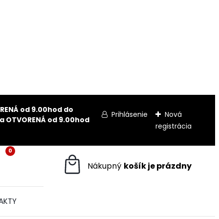
ORENÁ od 9.00hod do
Prihlásenie
Nová
ajňa OTVORENÁ od 9.00hod
registrácia
0
AKTY