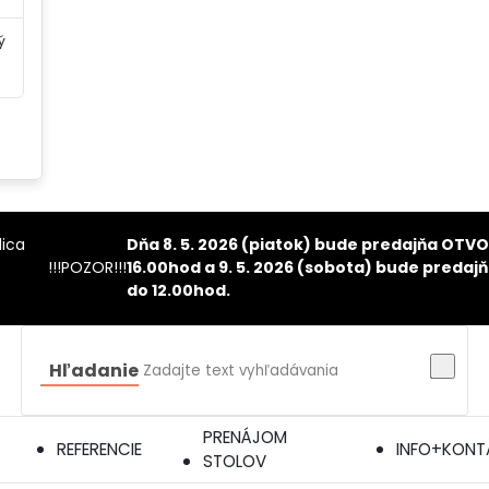
ý
lica
Dňa 8. 5. 2026 (piatok) bude predajňa OTV
!!!POZOR!!!
16.00hod a 9. 5. 2026 (sobota) bude pred
do 12.00hod
.
Hľadanie
PRENÁJOM
REFERENCIE
INFO+KONT
STOLOV