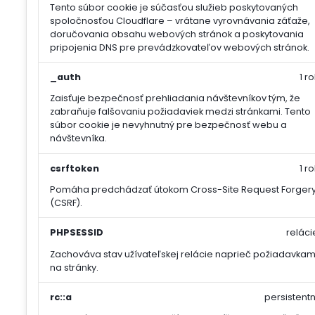
Tento súbor cookie je súčasťou služieb poskytovaných
spoločnosťou Cloudflare – vrátane vyrovnávania záťaže,
doručovania obsahu webových stránok a poskytovania
pripojenia DNS pre prevádzkovateľov webových stránok.
_auth
1 ro
Zaisťuje bezpečnosť prehliadania návštevníkov tým, že
zabraňuje falšovaniu požiadaviek medzi stránkami. Tento
súbor cookie je nevyhnutný pre bezpečnosť webu a
návštevníka.
csrftoken
1 ro
Pomáha predchádzať útokom Cross-Site Request Forger
(CSRF).
PHPSESSID
reláci
Zachováva stav užívateľskej relácie naprieč požiadavkam
na stránky.
rc::a
persistentn