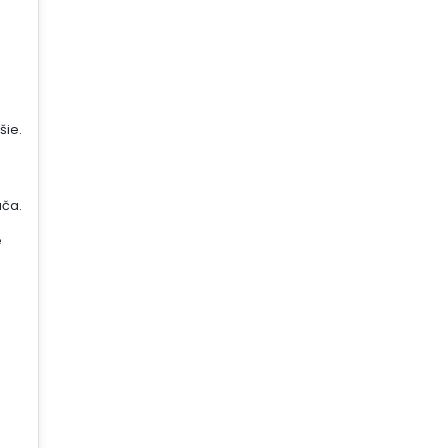
šie.
ača.
é
j