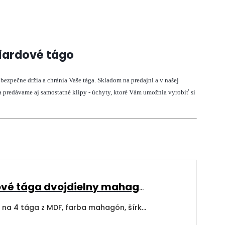
liardové tágo
bezpečne držia a chránia Vaše tága. Skladom na predajni a v našej
a predávame aj samostatné klipy - úchyty, ktoré Vám umožnia vyrobiť si
Držiak na 4 biliardové tága dvojdielny mahagón
Dvojdielny nástenn
Dvojdielny nástenný držiak na 4 tága z MDF, farba mahagón, šírka 36 cm.Farebný odtieň sa môže odlišovať od fotografie