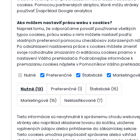
cookies. Pomocou partnerských skriptov, ktoré môžu stránky
používať (napríklad Google analytics
Ako môžem nastaviť prácu webu s cookies?
Napriek tomu, že odporúčame povoliť používanie všetkých
typov cookies, prácu webu s nimi môžete nastaviť podľa
vlastných preferencií pomocou checkboxov zobrazených niž
Po odsúhlasení nastavenia práce s cookies môžete zmeniť
svoje rozhodnutie zmazaním či editáciou cookies priamo v
nastavení Vášho prehliadača. Podrobnejšie informácie k
premazaniu cookies nájdete v Pomocníkovi Vášho prehliad
Nutné
Preferenčné
Štatistické
Marketingov
Nutné (13)
Preferenčné (1)
Štatistické (15)
Marketingové (15)
Neklasifikované (7)
Tieto informácie sú nevyhnutné k správnemu chodu webove
stránky ako napríklad vkladanie tovaru do košíka, uloženie
vyplnených údajov alebo prihlásenie do zákazníckej sekcie.
Tieto cookies umožnia prispôsobiť správanie alebo vzhľad