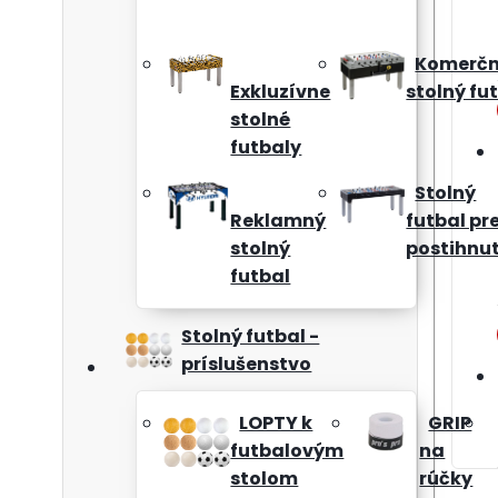
Komerč
Exkluzívne
stolný fu
stolné
futbaly
Stolný
Reklamný
futbal pr
stolný
postihnu
futbal
Stolný futbal -
príslušenstvo
LOPTY k
GRIP
futbalovým
na
stolom
rúčky