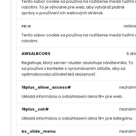
Tento súbor cookie sa používa na rozlíšenie medzi ľuďmi 
robotmi. To je výhodné pre web, aby vytvárať platné
správy o používaní ich webových stránok.
rc::c
reláci
Tento súbor cookie sa používa na rozlíšenie medzi ľuďmi 
robotmi.
AWSALBCORS
6 dn
Registruje, ktorý server-cluster obsluhuje návštevníka. To
sa používa v kontexte s vyrovnávaním záťaže, aby sa
optimalizovala užívateľská skúsenosť.
18plus_allow_access#
neznám
Ukladá informáciu o odsúhlasení okna 18+ pre web.
18plus_cat#
neznám
Ukladá informáciu o odsúhlasení okna 18+ pre kategóriu.
bs_slide_menu
neznám