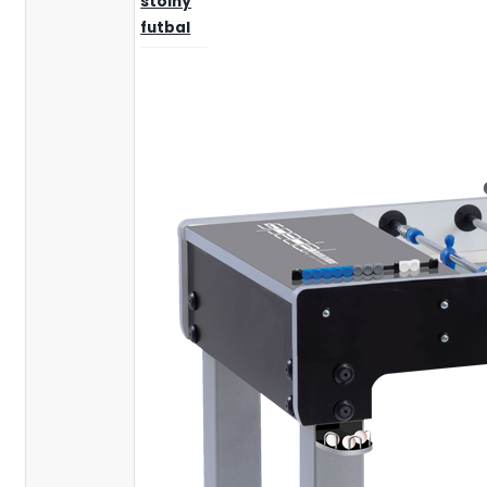
stolný
futbal