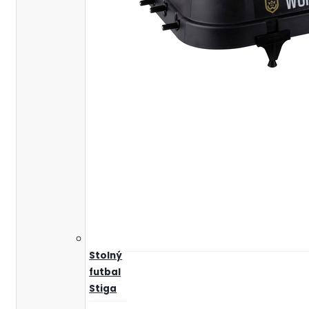
Stolný
futbal
Stiga