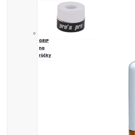
GRIP
na
rúčky