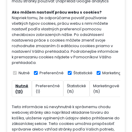
môžu stránky používať (napríklad Google analytics
Ako môžem nastaviť prácu webu s cookies?
Napriek tomu, že odporúčame povoliť používanie
všetkých typov cookies, prácu webu s nimi môžete
nastaviť podľa vlastných preferencií pomocou
checkboxov zobrazených nižšie. Po odsúhlasení
nastavenia práce s cookies môžete zmeniť svoje
rozhodnutie zmazaním či editáciou cookies priamo v
nastavení Vášho prehliadača. Podrobnejšie informácie
k premazaniu cookies nájdete v Pomocníkovi Vášho
prehliadača.
Nutné
Preferenčné
Štatistické
Marketingové
Nutné
Preferenčné
Štatistické
Marketingové
Ne
(13)
(1)
(15)
(15)
(7)
Tieto informácie sú nevyhnutné k správnemu chodu
webovej stránky ako napríklad vkladanie tovaru do
košíka, uloženie vyplnených údajov alebo prihlásenie do
zákazníckej sekcie.
Tieto cookies umožnia prispôsobiť
správanie alebo vzhľad stránky podľa Vašich potrieb,