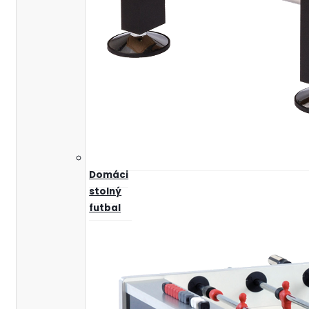
Domáci
stolný
futbal