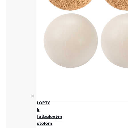
LOPTY
k
futbalovým
stolom