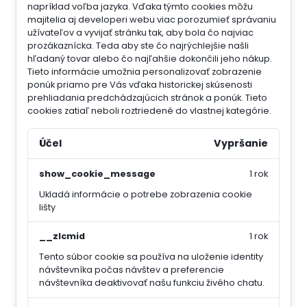
napríklad voľba jazyka.
Vďaka týmto cookies môžu
majitelia aj developeri webu viac porozumieť správaniu
užívateľov a vyvijať stránku tak, aby bola čo najviac
prozákaznícka. Teda aby ste čo najrýchlejšie našli
hľadaný tovar alebo čo najľahšie dokončili jeho nákup.
Tieto informácie umožnia personalizovať zobrazenie
ponúk priamo pre Vás vďaka historickej skúsenosti
prehliadania predchádzajúcich stránok a ponúk.
Tieto
cookies zatiaľ neboli roztriedené do vlastnej kategórie.
Účel
Vypršanie
show_cookie_message
1 rok
Ukladá informácie o potrebe zobrazenia cookie
lišty
__zlcmid
1 rok
Tento súbor cookie sa používa na uloženie identity
návštevníka počas návštev a preferencie
návštevníka deaktivovať našu funkciu živého chatu.