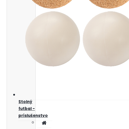
Stolný
futbal -
príslušenstvo