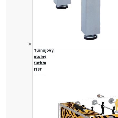
Turnajový
stolný
futbal
ITSF