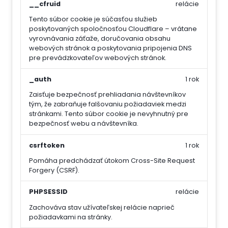
__cfruid
relácie
Tento súbor cookie je súčasťou služieb
poskytovaných spoločnosťou Cloudflare – vrátane
vyrovnávania záťaže, doručovania obsahu
webových stránok a poskytovania pripojenia DNS
pre prevádzkovateľov webových stránok.
_auth
1 rok
Zaisťuje bezpečnosť prehliadania návštevníkov
tým, že zabraňuje falšovaniu požiadaviek medzi
stránkami. Tento súbor cookie je nevyhnutný pre
bezpečnosť webu a návštevníka.
csrftoken
1 rok
Pomáha predchádzať útokom Cross-Site Request
Forgery (CSRF).
PHPSESSID
relácie
Zachováva stav užívateľskej relácie naprieč
požiadavkami na stránky.