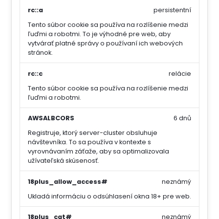
rc::a
persistentní
Tento súbor cookie sa používa na rozlíšenie medzi
ľuďmi a robotmi. To je výhodné pre web, aby
vytvárať platné správy o používaní ich webových
stránok.
rc::c
relácie
Tento súbor cookie sa používa na rozlíšenie medzi
ľuďmi a robotmi.
AWSALBCORS
6 dnů
Registruje, ktorý server-cluster obsluhuje
návštevníka. To sa používa v kontexte s
vyrovnávaním záťaže, aby sa optimalizovala
užívateľská skúsenosť.
18plus_allow_access#
neznámý
Ukladá informáciu o odsúhlasení okna 18+ pre web.
18plus_cat#
neznámý