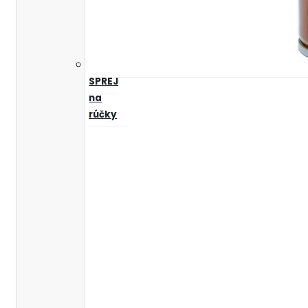
SPREJ
na
rúčky